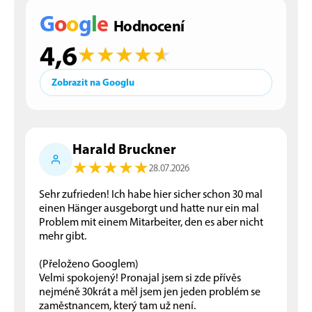
G
o
o
g
l
e
Hodnocení
4,6
★
★
★
★
★
★
★
★
★
★
Zobrazit na Googlu
Harald Bruckner
★
★
★
★
★
★
★
★
★
★
28.07.2026
Sehr zufrieden! Ich habe hier sicher schon 30 mal
einen Hänger ausgeborgt und hatte nur ein mal
Problem mit einem Mitarbeiter, den es aber nicht
mehr gibt.
(Přeloženo Googlem)
Velmi spokojený! Pronajal jsem si zde přívěs
nejméně 30krát a měl jsem jen jeden problém se
zaměstnancem, který tam už není.