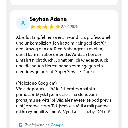
Seyhan Adana
★
★
★
★
★
★
★
★
★
★
27.06.2026
Absolut Empfehlenswert. Freundlich, professionell
und unkompliziert. Ich hatte mir eingebildet für
den Umzug den größten Anhänger zu mieten,
damit kam ich aber unter das Vordach bei der
Einfahrt nicht durch. Somit bin ich wieder zurück
und die netten Herren haben es mir gegen ein
niedriges getauscht. Super Service. Danke
(Přeloženo Googlem)
Vřele doporučuji. Přátelští, profesionální a
přímočarí. Myslel jsem si, že si na stěhování
pronajmu největší přívěs, ale nevešel se pod převis
u příjezdové cesty. Tak jsem se vrátil a milí pánové
mi ho vyměnili za menší. Vynikající služby. Děkuji!
G
Google
Zveřejněno na