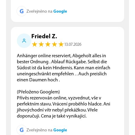
G
Google
Zveřejněno na
Friedel Z.
★
★
★
★
★
★
★
★
★
★
13.07.2026
Anhänger online reserviert, Abgeholt alles in
bester Ordnung . Ablauf Rückgabe. Selbst die
Südost ist da kein Hindernis. Kann man einfach
uneingeschränkt empfehlen . . Auch preislich
einen Daumen hoch .
(Přeloženo Googlem)
Přívěs rezervován online, vyzvednut, vše v
perfektním stavu. Vrácení proběhlo hladce. Ani
jihovýchodní vítr nebyl překážkou. Vřele
doporučuji. Cena je také vynikající.
G
Google
Zveřejněno na