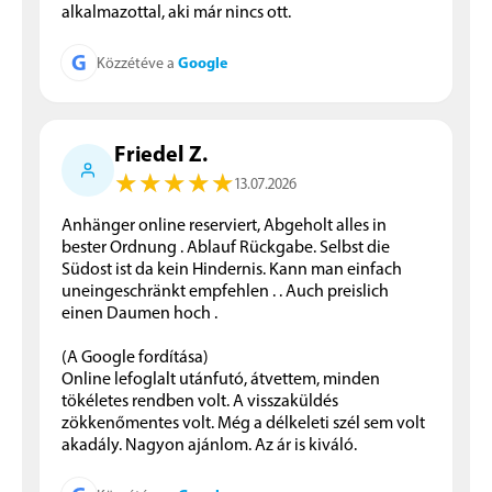
alkalmazottal, aki már nincs ott.
G
Google
Közzétéve a
Friedel Z.
★
★
★
★
★
★
★
★
★
★
13.07.2026
Anhänger online reserviert, Abgeholt alles in
bester Ordnung . Ablauf Rückgabe. Selbst die
Südost ist da kein Hindernis. Kann man einfach
uneingeschränkt empfehlen . . Auch preislich
einen Daumen hoch .
(A Google fordítása)
Online lefoglalt utánfutó, átvettem, minden
tökéletes rendben volt. A visszaküldés
zökkenőmentes volt. Még a délkeleti szél sem volt
akadály. Nagyon ajánlom. Az ár is kiváló.