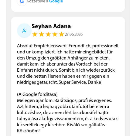
G
Google
Közzétéve a
Seyhan Adana
★
★
★
★
★
★
★
★
★
★
27.06.2026
Absolut Empfehlenswert. Freundlich, professionell
und unkompliziert. Ich hatte mir eingebildet für
den Umzug den größten Anhänger zu mieten,
damit kam ich aber unter das Vordach bei der
Einfahrt nicht durch. Somit bin ich wieder zurück
und die netten Herren haben es mir gegen ein
niedriges getauscht. Super Service. Danke
(A Google fordítása)
Melegen ajánlom. Barátságos, profi és egyenes.
Azt hittem, a legnagyobb utánfutót bérelem a
költözéshez, de az nem fért be a kocsifelhajtó
túlnyúlása alá. Így visszamentem, és a kedves urak
kicserélték egy kisebbre. Kiváló szolgáltatás.
Köszönöm!