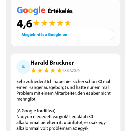
G
o
o
g
l
e
Értékelés
4,6
★
★
★
★
★
★
★
★
★
★
Megtekintés a Google-on
Harald Bruckner
★
★
★
★
★
★
★
★
★
★
28.07.2026
Sehr zufrieden! Ich habe hier sicher schon 30 mal
einen Hänger ausgeborgt und hatte nur ein mal
Problem mit einem Mitarbeiter, den es aber nicht
mehr gibt.
(A Google fordítása)
Nagyon elégedett vagyok! Legalább 30
alkalommal béreltem itt utánfutót, és csak egy
alkalommal volt problémám az egyik