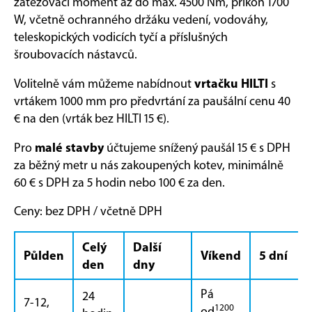
zatěžovací moment až do max. 4500 Nm, příkon 1700
W, včetně ochranného držáku vedení, vodováhy,
teleskopických vodicích tyčí a příslušných
šroubovacích nástavců.
vrtačku
HILTI
Volitelně vám můžeme nabídnout
s
vrtákem 1000 mm pro předvrtání za paušální cenu 40
€ na den (vrták bez HILTI 15 €).
malé stavby
Pro
účtujeme snížený paušál 15 € s DPH
za běžný metr u nás zakoupených kotev, minimálně
60 € s DPH za 5 hodin nebo 100 € za den.
Ceny: bez DPH / včetně DPH
Celý
Další
Půlden
Víkend
5 dní
den
dny
Pá
24
7-12,
1200
od