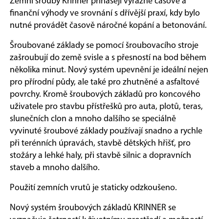
Zemní šrouby Krinner přinášejí výrazné časové a
finanční výhody ve srovnání s dřívější praxí, kdy bylo
nutné provádět časově náročné kopání a betonování.
Šroubované základy se pomocí šroubovacího stroje
zašroubují do země svisle a s přesností na bod během
několika minut. Nový systém upevnění je ideální nejen
pro přírodní půdy, ale také pro zhutněné a asfaltové
povrchy. Kromě šroubových základů pro koncového
uživatele pro stavbu přístřešků pro auta, plotů, teras,
slunečních clon a mnoho dalšího se speciálně
vyvinuté šroubové základy používají snadno a rychle
při terénních úpravách, stavbě dětských hřišť, pro
stožáry a lehké haly, při stavbě silnic a dopravních
staveb a mnoho dalšího.
Použití zemních vrutů je staticky odzkoušeno.
Nový systém šroubových základů KRINNER se