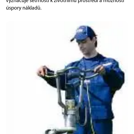
vyznačuje šetrností k životnímu prostředí a možností
úspory nákladů.