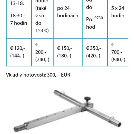
hodin
13-18,
do
(také
po 24
5 x 24
18:30 -
v so
hodinách
hodin
0730
Po.
7 hodin
do
hod
15:00)
€
€
€ 120,-
€ 150,-
€ 350,-
200,-
700,-
(144,-)
(180,-)
(420,-)
(240,-)
(840,-)
Vklad v hotovosti: 300,-- EUR