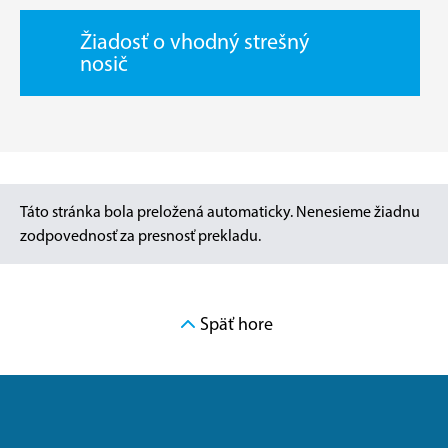
Žiadosť o vhodný strešný
nosič
Táto stránka bola preložená automaticky. Nenesieme žiadnu
zodpovednosť za presnosť prekladu.
Späť hore