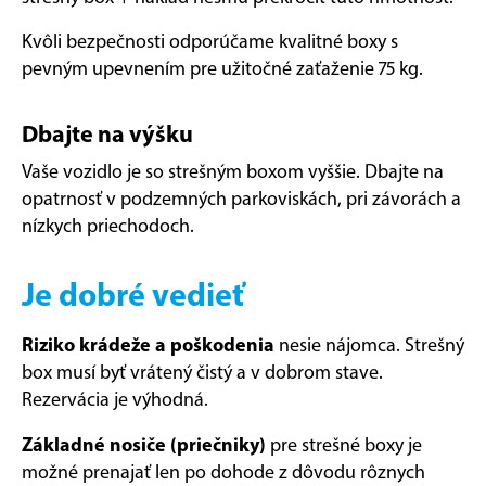
Kvôli bezpečnosti odporúčame kvalitné boxy s
pevným upevnením pre užitočné zaťaženie 75 kg.
Dbajte na výšku
Vaše vozidlo je so strešným boxom vyššie. Dbajte na
opatrnosť v podzemných parkoviskách, pri závorách a
nízkych priechodoch.
Je dobré vedieť
Riziko krádeže a poškodenia
nesie nájomca. Strešný
box musí byť vrátený čistý a v dobrom stave.
Rezervácia je výhodná.
Základné nosiče (priečniky)
pre strešné boxy je
možné prenajať len po dohode z dôvodu rôznych