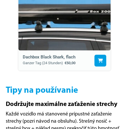
Dachbox Black Shark, flach
Ganzer Tag (24 Stunden)
€50,00
Tipy na používanie
Dodržujte maximálne zaťaženie strechy
Každé vozidlo má stanovené prípustné zaťaženie
strechy (pozri návod na obsluhu). Strešný nosič +
strešný box + náklad nesmú prekročiť túto hmotnosť.