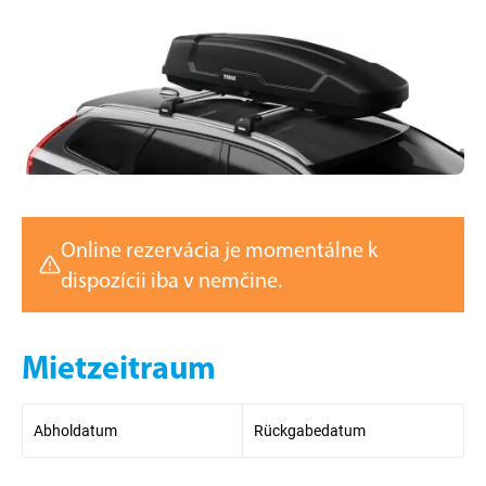
Online rezervácia je momentálne k
dispozícii iba v nemčine.
Mietzeitraum
Abholdatum
Rückgabedatum