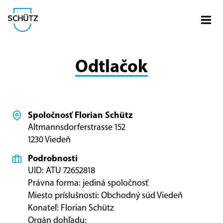
Otvo
Spoločnosť Schütz
Odtlačok
Spoločnosť Florian Schütz
Altmannsdorferstrasse 152
1230 Viedeň
Podrobnosti
UID: ATU 72652818
Právna forma: jediná spoločnosť
Miesto príslušnosti: Obchodný súd Viedeň
Konateľ: Florian Schütz
Orgán dohľadu: