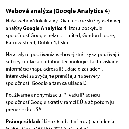
Webová analýza (Google Analytics 4)
Naša webová lokalita využíva funkcie služby webovej
Google Analytics 4
analýzy
, ktorú poskytuje
spoločnosť Google Ireland Limited, Gordon House,
Barrow Street, Dublin 4, Írsko.
Na analýzu používania webovej stránky sa používajú
súbory cookie a podobné technológie. Takto získané
informácie (napr. adresa IP, údaje o zariadení,
interakcie) sa zvyčajne prenášajú na servery
spoločnosti Google a tam sa ukladajú.
Používame anonymizáciu IP: vašu IP adresu
spoločnosť Google skráti v rámci EÚ a až potom ju
prenesie do USA.
Právny základ:
článok 6 ods. 1 písm. a) nariadenia
GDPR i.V.m. § 165 TKG 2021 (váš súhlas).