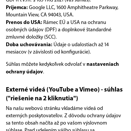
Príjemca:
Google LLC, 1600 Amphitheatre Parkway,
Mountain View, CA 94043, USA.
Prenos do USA:
Rámec EÚ a USA na ochranu
osobných údajov (DPF) a doplnkové štandardné
zmluvné doložky (SCC).
Doba uchovávania:
Údaje o udalostiach až 14
mesiacov (v závislosti od konfigurácie).
nastaveniach
Súhlas môžete kedykoľvek odvolať v
ochrany údajov
.
Externé videá (YouTube a Vimeo) - súhlas
("riešenie na 2 kliknutia")
Na našu webovú stránku vkladáme videá od
externých poskytovateľov. Z dôvodu ochrany údajov
sa tento obsah načíta až po vašom výslovnom
súhlase. Pred udelením vášho súhlasu sa