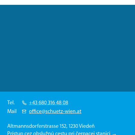
Tel.
+43 680 316 48 08
Mail
office@schuetz-wien.at
Altmannsdorferstrasse 152, 1230 Viedeň
Prístup cez obslužnú cestu pri čerpacej stanici →