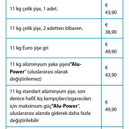
€
11 kg çelik şişe, 1 adet.
43,90
€
11 kg çelik şişe, 2 adetten itibaren.
38,90
€
11 kg Euro şişe gri
49,90
"Alu-
11 kg alüminyum yaka şişesi
€
Power
" (uluslararası olarak
43,90
değiştirilemez)
11 kg standart alüminyum şişe, son
derece hafif, kış kampçıları/ızgaracıları
€
"Alu-Power
için maksimum güç
",
49,90
uluslararası alanda giderek daha fazla
değiştirilebilir