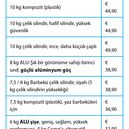
€
10 kg kompozit (plastik)
44,90
10 kg çelik silindir, hafif silindir, yüksek
€
güvenlik
44,90
€
10 kg çelik silindir, ince, daha küçük çaplı
49,90
8 kg ALU-Şık bir görünüme sahip birinci
€
güçlü alüminyum güç
38,90
sınıf,
7,5 / 8 kg Barbekü çelik silindir, siyah (5
€
kg çelik silindirin yüksekliği)
38,90
7,5 kg kompozit (plastik), yaz barbeküleri
€
için
36,90
ALU şişe
€
6 kg
, geniş, sağlam, yüksek
32,90
performans, 5 kg Comp'a alternatif.