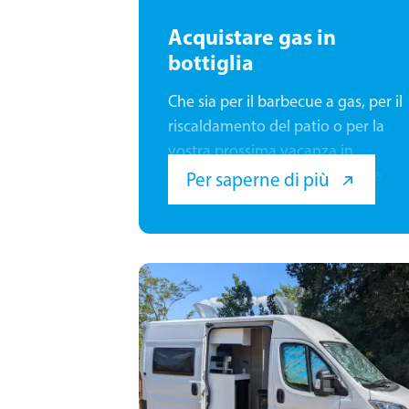
Acquistare gas in
bottiglia
Che sia per il barbecue a gas, per il
riscaldamento del patio o per la
vostra prossima vacanza in
campeggio, da Schütz a Vienna
Per saperne di più
potete trovare gas in bottiglia in
tutti i formati più comuni. Il nostro
stock di gas in bottiglia è uno dei
più grandi in Austria. Disponiamo
di gas propano e butano in
bombole di varie dimensioni, in
modo che possiate trovare la
soluzione giusta per ogni
applicazione.