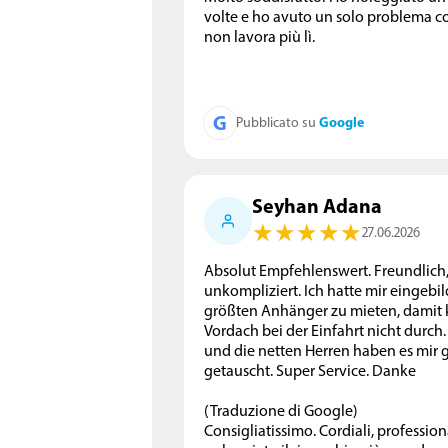
volte e ho avuto un solo problema c
non lavora più lì.
G
Google
Pubblicato su
Seyhan Adana
★
★
★
★
★
★
★
★
★
★
27.06.2026
Absolut Empfehlenswert. Freundlich,
unkompliziert. Ich hatte mir eingeb
größten Anhänger zu mieten, damit 
Vordach bei der Einfahrt nicht durch
und die netten Herren haben es mir 
getauscht. Super Service. Danke
(Traduzione di Google)
Consigliatissimo. Cordiali, profession