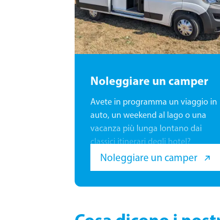
Noleggiare un camper
Avete in programma un viaggio in
auto, un weekend al lago o una
vacanza più lunga lontano dai
classici itinerari degli hotel?
Noleggiare un camper
Cosa dicono i nostr