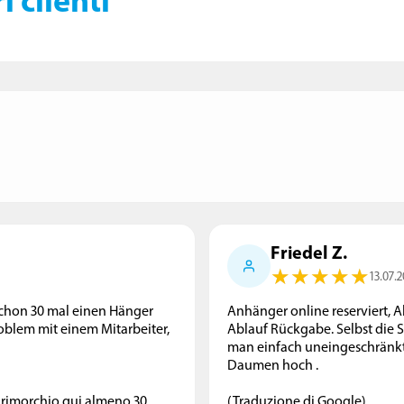
compatto. Offriamo anche
attrezzature MultiOne in vendita.
Friedel Z.
★
★
★
★
★
★
★
★
★
★
13.07.
 schon 30 mal einen Hänger
Anhänger online reserviert, A
oblem mit einem Mitarbeiter,
Ablauf Rückgabe. Selbst die S
man einfach uneingeschränkt 
Daumen hoch .
 rimorchio qui almeno 30
(Traduzione di Google)