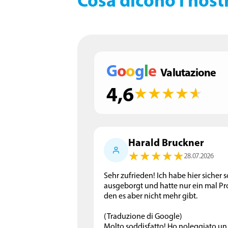
G
o
o
g
l
e
Valutazione
4,6
★
★
★
★
★
★
★
★
★
★
Harald Bruckner
★
★
★
★
★
★
★
★
★
★
28.07.2026
Sehr zufrieden! Ich habe hier sicher
ausgeborgt und hatte nur ein mal Pr
den es aber nicht mehr gibt.
(Traduzione di Google)
Molto soddisfatto! Ho noleggiato un