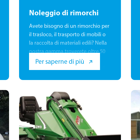
Noleggio di rimorchi
Avete bisogno di un rimorchio per
il trasloco, il trasporto di mobili o
la raccolta di materiali edili? Nella
nostra gamma troverete oltre 50
rimorchi per ogni scopo: dai
Per saperne di più
piccoli rimorchi a cassone per gli
acquisti di bricolage ai grandi
rimorchi da 5 metri per i traslochi
completi. Inoltre, rimorchi per
moto, rimorchi per auto e rimorchi
speciali.