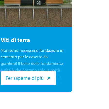
Viti di terra
Non sono necessarie fondazioni in
cemento per le casette da
giardino! Il bello delle fondamenta
a vite è che costano solo la metà
di quelle normali, sono molto più
Per saperne di più
facili da installare e si possono fare
facilmente da soli! Inoltre, non
creano sporcizia e fanno bene
all'ambiente!