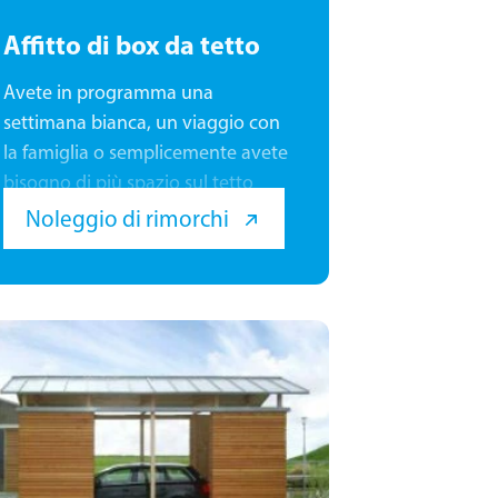
Affitto di box da tetto
Avete in programma una
settimana bianca, un viaggio con
la famiglia o semplicemente avete
bisogno di più spazio sul tetto
della vostra auto? Da Schütz a
Noleggio di rimorchi
Vienna troverete box da tetto e
portasci dei marchi Thule e Hapro,
da noleggiare o acquistare. Li
installeremo gratuitamente sul
vostro veicolo.