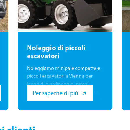
Noleggio di piccoli
escavatori
Noleggiamo minipale compatte e
piccoli escavatori a Vienna per
lavori di giardinaggio, piccoli
progetti edili o lavori di sterro. Le
Per saperne di più
nostre macchine MultiOne e Avant
sono maneggevoli, potenti e
possono essere utilizzate anche in
spazi ristretti grazie al loro design
i clienti